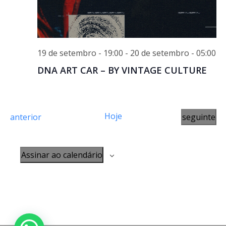
19 de setembro - 19:00
-
20 de setembro - 05:00
DNA ART CAR – BY VINTAGE CULTURE
Hoje
E
E
anterior
seguinte
v
v
e
e
Assinar ao calendário
n
n
t
t
o
o
s
s