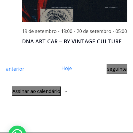
19 de setembro - 19:00
-
20 de setembro - 05:00
DNA ART CAR – BY VINTAGE CULTURE
Hoje
E
E
anterior
seguinte
v
v
e
e
Assinar ao calendário
n
n
t
t
o
o
s
s