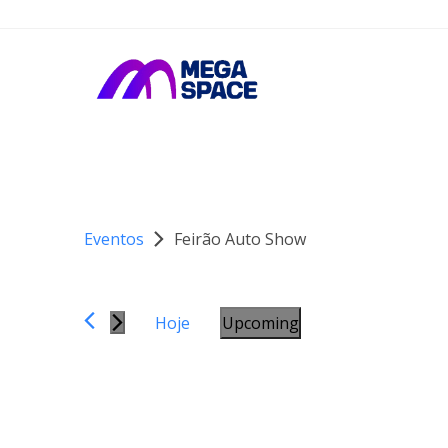
Eventos
Feirão Auto Show
Hoje
Upcoming
S
e
l
e