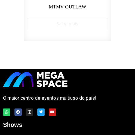
MTMV OUTLAW
TRA
Saiba mais
O maior centro de eventos multiuso do país!
Shows