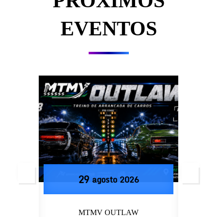
PRÓXIMOS
EVENTOS
29
agosto
2026
MTMV OUTLAW
D