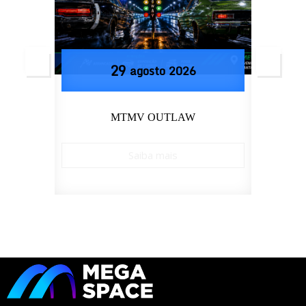
29
agosto
2026
MTMV OUTLAW
TRA
Saiba mais