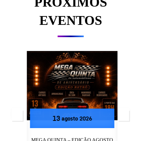
PRÓXIMOS
EVENTOS
13
agosto
2026
IO –
MEGA QUINTA – EDIÇÃO AGOSTO
CU