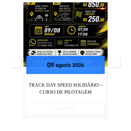
09
agosto
2026
GE
TRACK DAY SPEED SOLIDÁRIO –
MEG
CURSO DE PILOTAGEM
Saiba mais