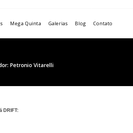
os
Mega Quinta
Galerias
Blog
Contato
or: Petronio Vitarelli
á DRIFT: