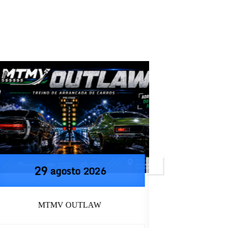
29
19
agosto
2026
set
MTMV OUTLAW
DNA ART CA
C