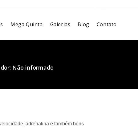
os
Mega Quinta
Galerias
Blog
Contato
ador: Não informado
 velocidade, adrenalina e também bons