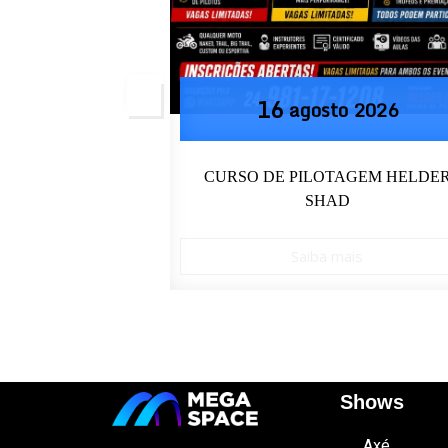
16
o
2026
agosto
2026
DIÇÃO AGOSTO
CURSO DE PILOTAGEM HELDE
SHAD
ais
Saiba mais
Shows
Axé