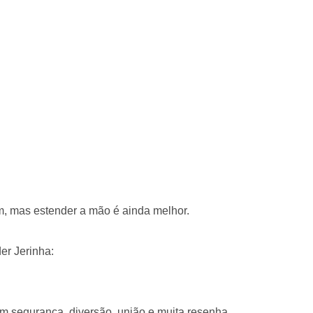
, mas estender a mão é ainda melhor.
er Jerinha:
m segurança, diversão, união e muita resenha