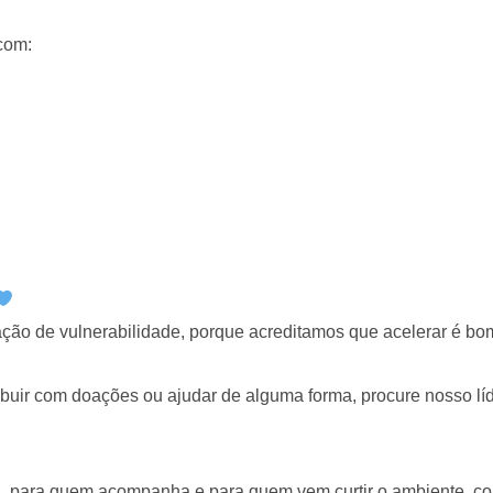
com:
o de vulnerabilidade, porque acreditamos que acelerar é bom
ibuir com doações ou ajudar de alguma forma, procure nosso líd
, para quem acompanha e para quem vem curtir o ambiente, co