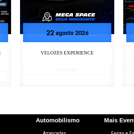
22
agosto
2026
R
VELOZES EXPERIENCE
Saiba mais
Automobilismo
Mais Even
Arrancadas
Feiras e E